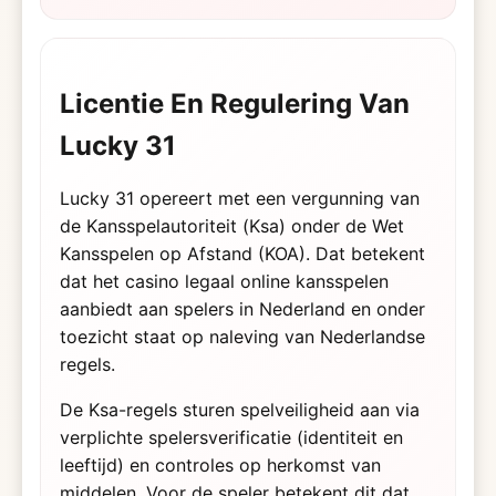
Licentie En Regulering Van
Lucky 31
Lucky 31 opereert met een vergunning van
de Kansspelautoriteit (Ksa) onder de Wet
Kansspelen op Afstand (KOA). Dat betekent
dat het casino legaal online kansspelen
aanbiedt aan spelers in Nederland en onder
toezicht staat op naleving van Nederlandse
regels.
De Ksa-regels sturen spelveiligheid aan via
verplichte spelersverificatie (identiteit en
leeftijd) en controles op herkomst van
middelen. Voor de speler betekent dit dat