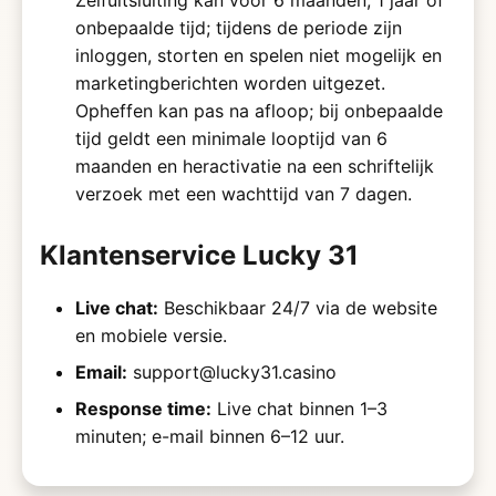
Zelfuitsluiting kan voor 6 maanden, 1 jaar of
onbepaalde tijd; tijdens de periode zijn
inloggen, storten en spelen niet mogelijk en
marketingberichten worden uitgezet.
Opheffen kan pas na afloop; bij onbepaalde
tijd geldt een minimale looptijd van 6
maanden en heractivatie na een schriftelijk
verzoek met een wachttijd van 7 dagen.
Klantenservice Lucky 31
Live chat:
Beschikbaar 24/7 via de website
en mobiele versie.
Email:
support@lucky31.casino
Response time:
Live chat binnen 1–3
minuten; e-mail binnen 6–12 uur.