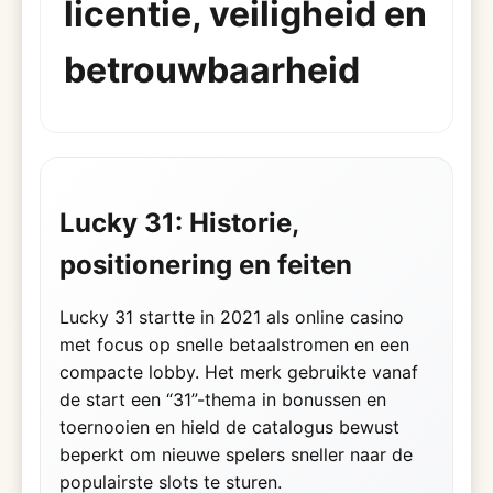
licentie, veiligheid en
betrouwbaarheid
Lucky 31: Historie,
positionering en feiten
Lucky 31 startte in 2021 als online casino
met focus op snelle betaalstromen en een
compacte lobby. Het merk gebruikte vanaf
de start een “31”-thema in bonussen en
toernooien en hield de catalogus bewust
beperkt om nieuwe spelers sneller naar de
populairste slots te sturen.