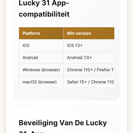
Lucky 31 App-
compatibiliteit
Platform
Min version
iOS
iOS 13+
Android
Android 7.0+
Windows (browser)
Chrome 110+ / Firefox 110+ / Edg
macOS (browser)
Safari 15+ / Chrome 110+
Beveiliging Van De Lucky