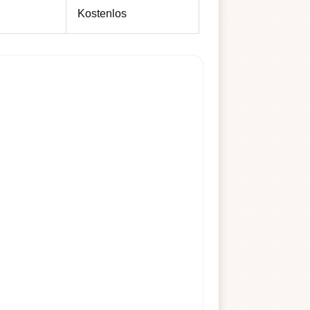
Kostenlos