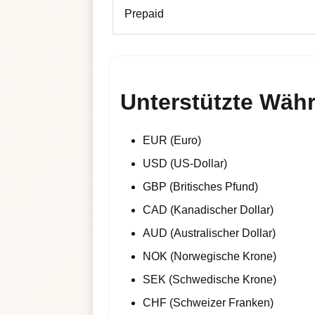
Prepaid
Unterstützte Wäh
EUR (Euro)
USD (US-Dollar)
GBP (Britisches Pfund)
CAD (Kanadischer Dollar)
AUD (Australischer Dollar)
NOK (Norwegische Krone)
SEK (Schwedische Krone)
CHF (Schweizer Franken)