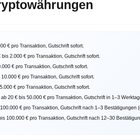
Kryptowährungen
0 € pro Transaktion, Gutschrift sofort.
is 2.000 € pro Transaktion, Gutschrift sofort.
00 € pro Transaktion, Gutschrift sofort.
0.000 € pro Transaktion, Gutschrift sofort.
000 € pro Transaktion, Gutschrift sofort.
b 20 € bis 50.000 € pro Transaktion, Gutschrift in 1–3 Werktag
00.000 € pro Transaktion, Gutschrift nach 1–3 Bestätigungen (
s 100.000 € pro Transaktion, Gutschrift nach 12–30 Bestätigun