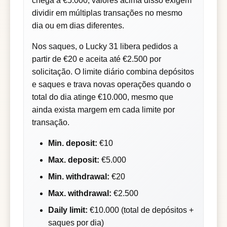
chega a €5.000; valores acima disso exigem
dividir em múltiplas transações no mesmo
dia ou em dias diferentes.
Nos saques, o Lucky 31 libera pedidos a
partir de €20 e aceita até €2.500 por
solicitação. O limite diário combina depósitos
e saques e trava novas operações quando o
total do dia atinge €10.000, mesmo que
ainda exista margem em cada limite por
transação.
Min. deposit:
€10
Max. deposit:
€5.000
Min. withdrawal:
€20
Max. withdrawal:
€2.500
Daily limit:
€10.000 (total de depósitos +
saques por dia)