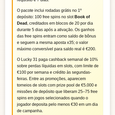
O pacote inclui rodadas grátis no 1º
depósito: 100 free spins no slot
Book of
Dead
, creditados em blocos de 20 por dia
durante 5 dias após a ativação. Os ganhos
das free spins entram como saldo de bônus
e seguem a mesma aposta x35; o valor
máximo conversível para saldo real é €200.
O Lucky 31 paga cashback semanal de 10%
sobre perdas líquidas em slots, com limite de
€100 por semana e crédito às segundas-
feiras. Entre as promoções, aparecem
torneios de slots com prize pool de €5.000 e
missões de depósito que liberam 25–75 free
spins em jogos selecionados quando o
jogador deposita pelo menos €30 em um dia
de campanha.