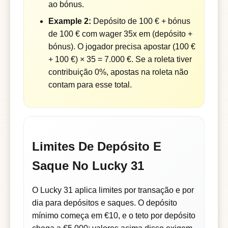
ao bónus.
Example 2:
Depósito de 100 € + bónus
de 100 € com wager 35x em (depósito +
bónus). O jogador precisa apostar (100 €
+ 100 €) × 35 = 7.000 €. Se a roleta tiver
contribuição 0%, apostas na roleta não
contam para esse total.
Limites De Depósito E
Saque No Lucky 31
O Lucky 31 aplica limites por transação e por
dia para depósitos e saques. O depósito
mínimo começa em €10, e o teto por depósito