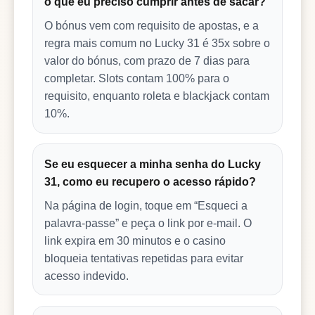
o que eu preciso cumprir antes de sacar?
O bónus vem com requisito de apostas, e a
regra mais comum no Lucky 31 é 35x sobre o
valor do bónus, com prazo de 7 dias para
completar. Slots contam 100% para o
requisito, enquanto roleta e blackjack contam
10%.
Se eu esquecer a minha senha do Lucky
31, como eu recupero o acesso rápido?
Na página de login, toque em “Esqueci a
palavra-passe” e peça o link por e-mail. O
link expira em 30 minutos e o casino
bloqueia tentativas repetidas para evitar
acesso indevido.