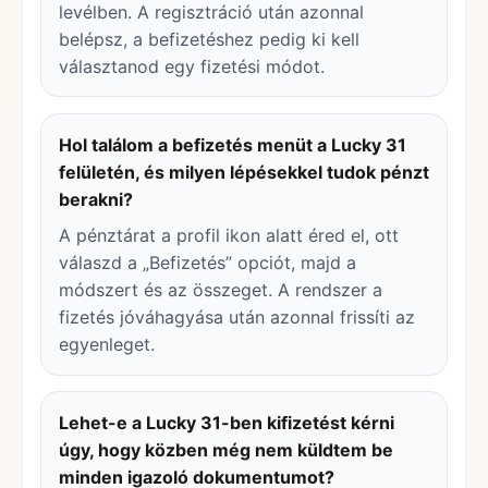
levélben. A regisztráció után azonnal
belépsz, a befizetéshez pedig ki kell
választanod egy fizetési módot.
Hol találom a befizetés menüt a Lucky 31
felületén, és milyen lépésekkel tudok pénzt
berakni?
A pénztárat a profil ikon alatt éred el, ott
válaszd a „Befizetés” opciót, majd a
módszert és az összeget. A rendszer a
fizetés jóváhagyása után azonnal frissíti az
egyenleget.
Lehet-e a Lucky 31-ben kifizetést kérni
úgy, hogy közben még nem küldtem be
minden igazoló dokumentumot?