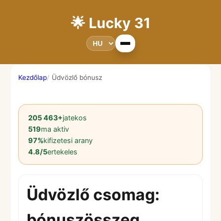
🌟 Lucky 31
Kezdőlap
Üdvözlő bónusz
205 463+
jatekos
519
ma aktiv
97%
kifizetesi arany
4.8/5
ertekeles
Üdvözlő csomag:
bónuszösszeg,