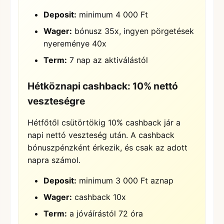
Deposit:
minimum 4 000 Ft
Wager:
bónusz 35x, ingyen pörgetések
nyereménye 40x
Term:
7 nap az aktiválástól
Hétköznapi cashback: 10% nettó
veszteségre
Hétfőtől csütörtökig 10% cashback jár a
napi nettó veszteség után. A cashback
bónuszpénzként érkezik, és csak az adott
napra számol.
Deposit:
minimum 3 000 Ft aznap
Wager:
cashback 10x
Term:
a jóváírástól 72 óra