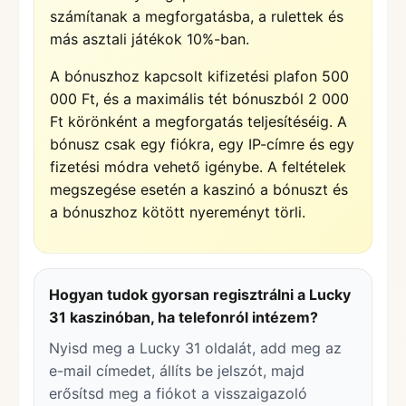
számítanak a megforgatásba, a rulettek és
más asztali játékok 10%-ban.
A bónuszhoz kapcsolt kifizetési plafon 500
000 Ft, és a maximális tét bónuszból 2 000
Ft körönként a megforgatás teljesítéséig. A
bónusz csak egy fiókra, egy IP-címre és egy
fizetési módra vehető igénybe. A feltételek
megszegése esetén a kaszinó a bónuszt és
a bónuszhoz kötött nyereményt törli.
Hogyan tudok gyorsan regisztrálni a Lucky
31 kaszinóban, ha telefonról intézem?
Nyisd meg a Lucky 31 oldalát, add meg az
e-mail címedet, állíts be jelszót, majd
erősítsd meg a fiókot a visszaigazoló