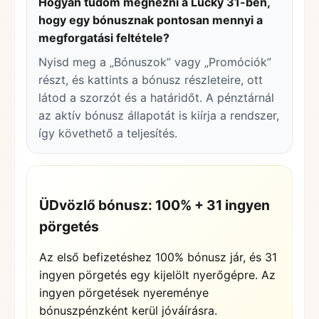
Hogyan tudom megnézni a Lucky 31-ben,
hogy egy bónusznak pontosan mennyi a
megforgatási feltétele?
Nyisd meg a „Bónuszok” vagy „Promóciók”
részt, és kattints a bónusz részleteire, ott
látod a szorzót és a határidőt. A pénztárnál
az aktív bónusz állapotát is kiírja a rendszer,
így követhető a teljesítés.
ÜDvözlő bónusz: 100% + 31 ingyen
pörgetés
Az első befizetéshez 100% bónusz jár, és 31
ingyen pörgetés egy kijelölt nyerőgépre. Az
ingyen pörgetések nyereménye
bónuszpénzként kerül jóváírásra.