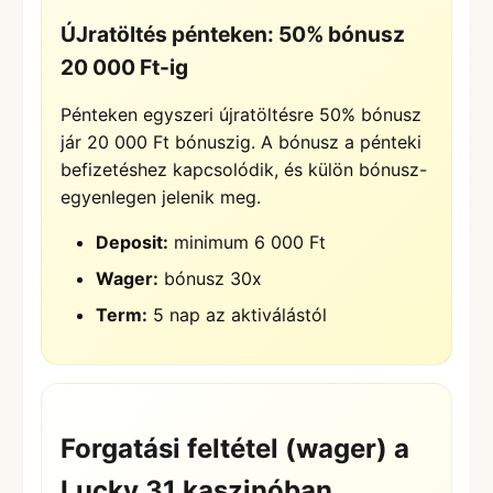
ÚJratöltés pénteken: 50% bónusz
20 000 Ft-ig
Pénteken egyszeri újratöltésre 50% bónusz
jár 20 000 Ft bónuszig. A bónusz a pénteki
befizetéshez kapcsolódik, és külön bónusz-
egyenlegen jelenik meg.
Deposit:
minimum 6 000 Ft
Wager:
bónusz 30x
Term:
5 nap az aktiválástól
Forgatási feltétel (wager) a
Lucky 31 kaszinóban