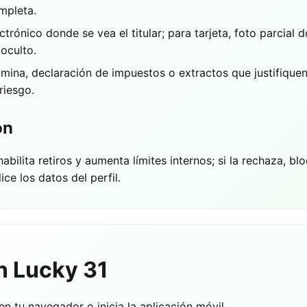
mpleta.
rónico donde se vea el titular; para tarjeta, foto parcial 
oculto.
mina, declaración de impuestos o extractos que justifiquen
riesgo.
ón
abilita retiros y aumenta límites internos; si la rechaza, bl
e los datos del perfil.
en Lucky 31
 en tu navegador o inicia la aplicación móvil.