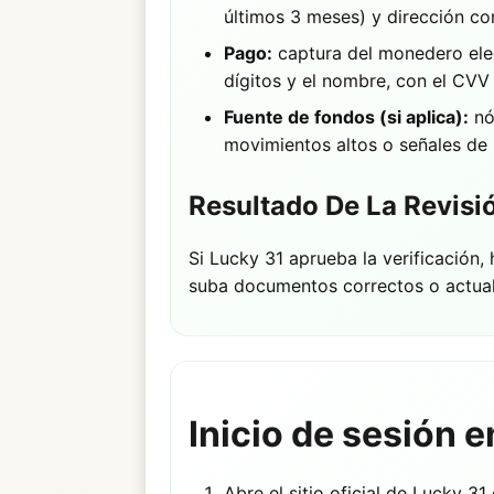
últimos 3 meses) y dirección co
Pago:
captura del monedero elect
dígitos y el nombre, con el CVV 
Fuente de fondos (si aplica):
nó
movimientos altos o señales de 
Resultado De La Revisi
Si Lucky 31 aprueba la verificación, h
suba documentos correctos o actualic
Inicio de sesión 
Abre el sitio oficial de Lucky 31