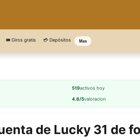
🎟️ Giros gratis
💳 Depósitos
Mas
519
activos hoy
4.8/5
valoracion
uenta de Lucky 31 de f