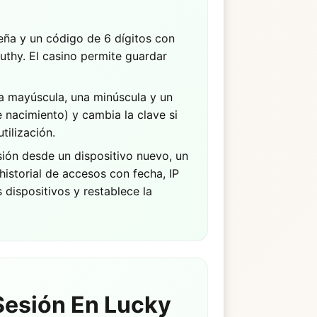
seña y un código de 6 dígitos con
thy. El casino permite guardar
a mayúscula, una minúscula y un
 nacimiento) y cambia la clave si
tilización.
ión desde un dispositivo nuevo, un
istorial de accesos con fecha, IP
 dispositivos y restablece la
 Sesión En Lucky