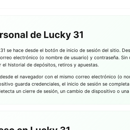
rsonal de Lucky 31
31 se hace desde el botón de inicio de sesión del sitio. De
orreo electrónico (o nombre de usuario) y contraseña. Sin 
 el historial de depósitos, retiros y apuestas.
 desde el navegador con el mismo correo electrónico (o no
ositivo guarda credenciales, el inicio de sesión se complet
detecta un cierre de sesión, un cambio de dispositivo o un