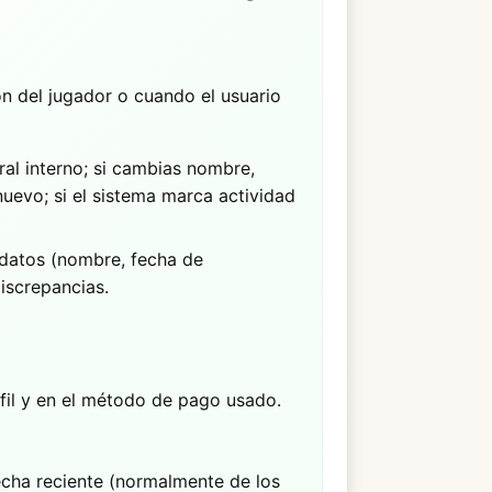
ón del jugador o cuando el usuario
ral interno; si cambias nombre,
nuevo; si el sistema marca actividad
e datos (nombre, fecha de
iscrepancias.
fil y en el método de pago usado.
echa reciente (normalmente de los