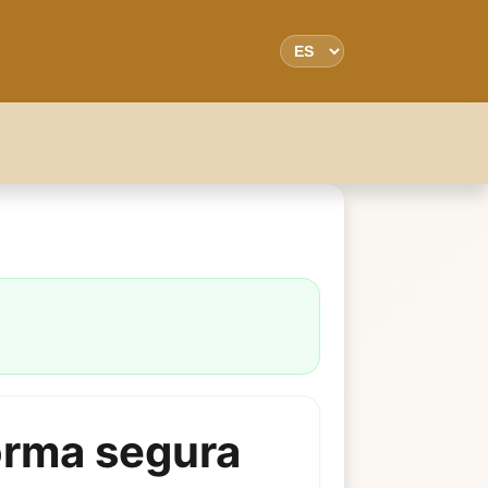
orma segura